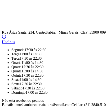
Rua Água Santa, 234, Centro
Itabira - Minas Gerais, CEP: 35900-009
Horários
Segunda
17:30 às 22:30
Terça
11:00 às 14:30
Terça
17:30 às 22:30
Quarta
11:00 às 14:30
Quarta
17:30 às 22:30
Quinta
11:00 às 14:30
Quinta
17:30 às 22:30
Sexta
11:00 às 14:30
Sexta
17:30 às 22:30
Sábado
17:30 às 22:30
Domingo
17:00 às 22:30
Não está recebendo pedidos
E-mail: angushamburgueriaitabira@gmail.com
Celular: (31) 3840-51