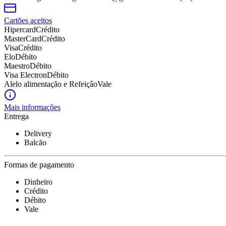
Cartões aceitos
Hipercard
Crédito
MasterCard
Crédito
Visa
Crédito
Elo
Débito
Maestro
Débito
Visa Electron
Débito
Alelo alimentação e Refeiçâo
Vale
Mais informações
Entrega
Delivery
Balcão
Formas de pagamento
Dinheiro
Crédito
Débito
Vale